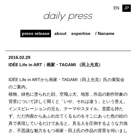
EN
JP
press release
about
expertise
/ Naname
2016.02.29
IDÉE Life in ART：画家・TAGAMI （田上允克）
IDÉE Life in ARTから画家・TAGAMI（田上允克）氏の展覧会
のご案内。
植物、緑色に塗られた顔、空飛ぶ犬、地形…作品の創作対象の
背景について詳しく聞くと「いや、それは違う」という答え。
インスピレーションの元も、テーマやスタイル、意図も持た
ず、ただ内面からあふれ出てくるものをそこにあった色の絵の
具で表現しているだけであると。見る人を圧倒するような力強
さ、不思議な魅力をもつ画家・田上氏の作品の背景を伺いまし