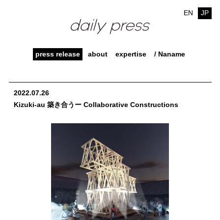
EN
JP
press release
about
expertise
/ Naname
2022.07.26
Kizuki-au 築き合うー Collaborative Constructions