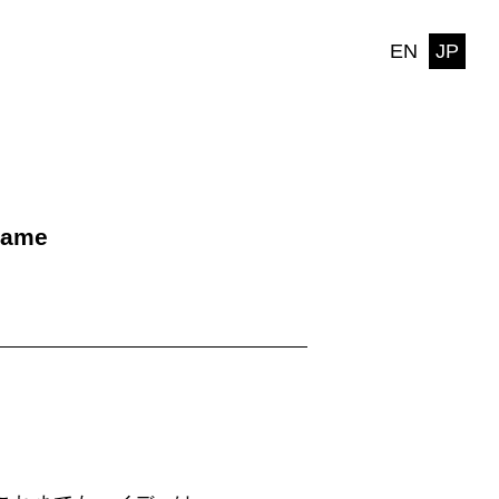
EN
JP
name